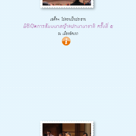
เสด็จฯ ไปทรงเป็นประธาน
พิธีเปิดการสัมมนาหญ้าแฝกนานาชาติ ครั้งที่ ๕
ณ เมืองลัคเนา