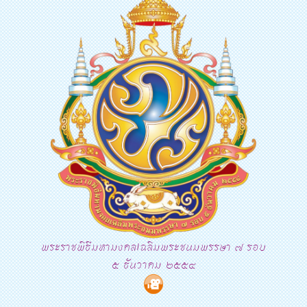
พระราชพิธีมหามงคลเฉลิมพระชนมพรรษา ๗ รอบ
๕ ธันวาคม ๒๕๕๔