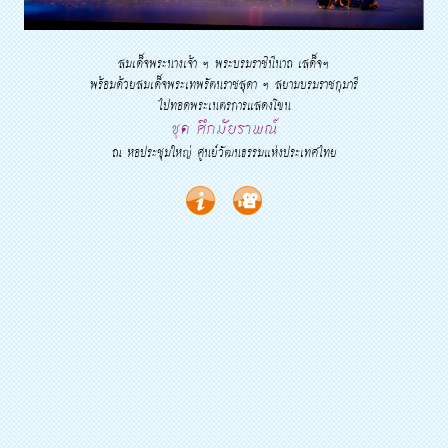
สมเด็จพระนางเจ้า ฯ พระบรมราชินีนาถ เสด็จฯ
พร้อมด้วยสมเด็จพระเทพรัตนราชสุดา ฯ สยามบรมราชกุมารี
ไปทอดพระเนตรการแสดงโขน
ชุด ศึกมัยราพณ์
ณ หอประชุมใหญ่ ศูนย์วัฒนธรรมแห่งประเทศไทย