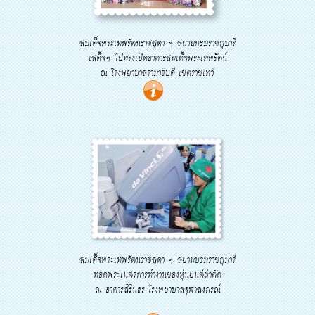
สมเด็จพระเทพรัตนราชสุดา ฯ สยามบรมราชกุมารี
เสด็จฯ ไปทรงเปิดอาคารสมเด็จพระเทพรัตน์
ณ โรงพยาบาลรามาธิบดี เขตราชเทวี
สมเด็จพระเทพรัตนราชสุดา ฯ สยามบรมราชกุมารี
ทอดพระเนตรการทำงานของหุ่นยนต์ผ่าตัด
ณ อาคารสิรินธร โรงพยาบาลจุฬาลงกรณ์