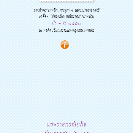
สมเด็จพระเทพรัตนราชสุดา ฯ สยามบรมราชกุมารี
เสด็จฯ ไปทรงเปิดงานนิทรรศการภาพถ่าย
น้ำ + ใจ ๒๕๕๔
ณ หอศิลปวัฒนธรรมแห่งกรุงเทพมหานคร
พระราชกรณียกิจ