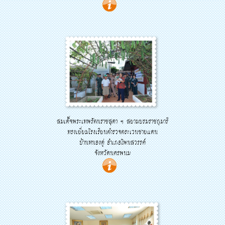
สมเด็จพระเทพรัตนราชสุดา ฯ สยามบรมราชกุมารี
ทรงเยี่ยมโรงเรียนตำรวจตระเวนชายแดน
บ้านหนองดู่ อำเภอโพนสวรรค์
จังหวัดนครพนม