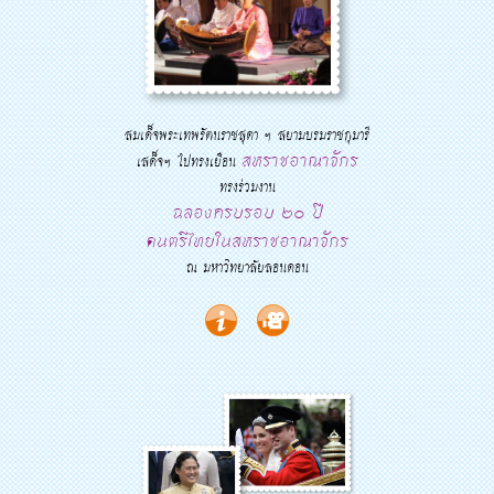
สมเด็จพระเทพรัตนราชสุดา ฯ สยามบรมราชกุมารี
สหราชอาณาจักร
เสด็จฯ ไปทรงเยือน
ทรงร่วมงาน
ฉลองครบรอบ ๒๐ ปี
ดนตรีไทยในสหราชอาณาจักร
ณ มหาวิทยาลัยลอนดอน