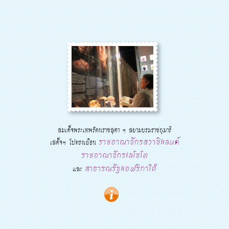
สมเด็จพระเทพรัตนราชสุดา ฯ สยามบรมราชกุมารี
ราชอาณาจักรสวาซิแลนด์
เสด็จฯ ไปทรงเยือน
ราชอาณาจักรเลโซโท
สาธารณรัฐแอฟริกาใต้
และ