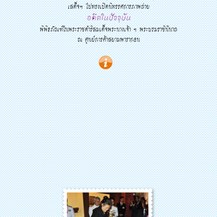
เสด็จฯ ไปทรงเปิดนิทรรศการภาพถ่าย
อดีตในปัจจุบัน
พิพิธภัณฑ์ในพระราชดำริสมเด็จพระนางเจ้า ฯ พระบรมราชินีนาถ
ณ ศูนย์การค้าสยามพารากอน