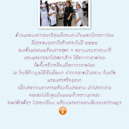
ด้วยพระมหากรุณาธิคุณที่ทรงห่วงใยพสกนิกรชาวไทย
ที่ประสบอุทกภัยร้ายแรงในปี ๒๕๕๔
สมเด็จพระเทพรัตนราชสุดา ฯ สยามบรมราชกุมารี
ทรงพระกรุณาโปรดเกล้าฯ ให้สภากาชาดไทย
จัดตั้งครัวเคลื่อนที่สภากาชาดไทย
ณ โรงสีข้าวมูลนิธิชัยพัฒนา อำเภอลาดบัวหลวง จังหวัด
พระนครศรีอยุธยา
เพื่อประกอบอาหารพร้อมรับประทาน นำไปแจกจ่าย
และส่งไปยังศูนย์อพยพชั่วคราวทุกแห่ง
และได้เสด็จฯ ไปทรงเยี่ยม พร้อมพระราชทานสิ่งของแก่ราษฎร