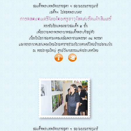
สมเด็จพระเทพรัตนราชสุดา ฯ สยามบรมราชกุมารี
เสด็จฯ ไปทอดพระเนตร
การแสดงดนตรีไทยโดยครูอาวุโสแห่งรัตนโกสินทร์
ทรงขับร้องเพลงลาวสมเด็จ ๒ ชั้น
เพื่อถวายพระพรพระบาทสมเด็จพระเจ้าอยู่หัว
เนื่องในโอกาสมหามงคลเฉลิมพระชนมพรรษา ๘๔ พรรษา
และทรงระนาดเอกเพลงโหมโรงมหาราชร่วมกับวงดนตรีไทยบ้านปลายเนิน
ณ หอประชุมใหญ่ ศูนย์วัฒนธรรมแห่งประเทศไทย
สมเด็จพระเทพรัตนราชสุดา ฯ สยามบรมราชกุมารี