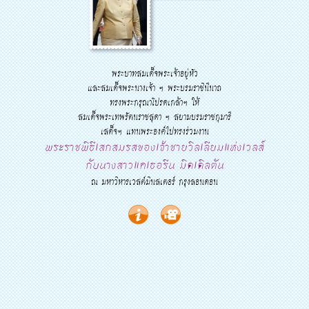
พระบาทสมเด็จพระเจ้าอยู่หัว
และสมเด็จพระนางเจ้า ฯ พระบรมราชินีนาถ
ทรงพระกรุณาโปรดเกล้าฯ ให้
สมเด็จพระเทพรัตนราชสุดา ฯ สยามบรมราชกุมารี
เสด็จฯ แทนพระองค์ไปทรงร่วมงาน
พระราชพิธีเสกสมรสของเจ้าชายวิลเลียมแห่งเวลส์
กับนางสาวแคเธอรีน มิดเดิลตัน
ณ มหาวิหารเวสต์มินสเตอร์ กรุงลอนดอน