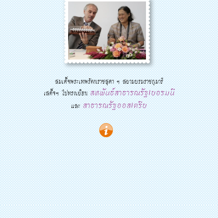
สมเด็จพระเทพรัตนราชสุดา ฯ สยามบรมราชกุมารี
สหพันธ์สาธารณรัฐเยอรมนี
เสด็จฯ ไปทรงเยือน
สาธารณรัฐออสเตรีย
และ