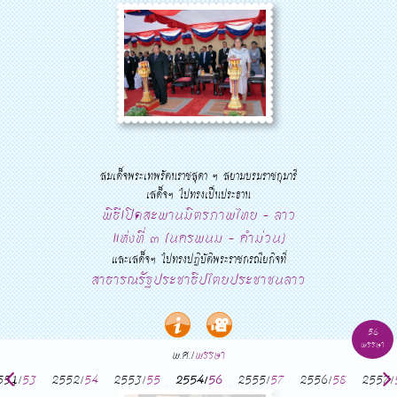
สมเด็จพระเทพรัตนราชสุดา ฯ สยามบรมราชกุมารี
เสด็จฯ ไปทรงเป็นประธาน
พิธีเปิดสะพานมิตรภาพไทย - ลาว
แห่งที่ ๓ (นครพนม - คำม่วน)
และเสด็จฯ ไปทรงปฎิบัติพระราชกรณียกิจที่
สาธารณรัฐประชาธิปไตยประชาชนลาว
56
พรรษา
พ.ศ./
พรรษา
551/
53
2552/
54
2553/
55
2554/
56
2555/
57
2556/
58
2557/