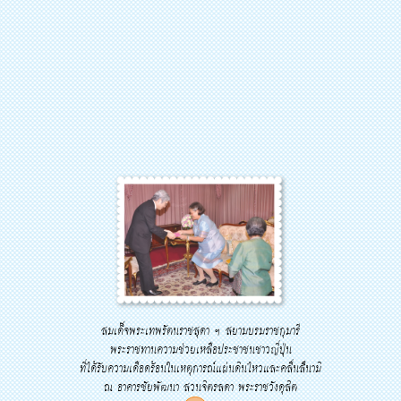
สมเด็จพระเทพรัตนราชสุดา ฯ สยามบรมราชกุมารี
พระราชทานความช่วยเหลือประชาชนชาวญี่ปุ่น
ที่ได้รับความเดือดร้อนในเหตุการณ์แผ่นดินไหวและคลื่นสึนามิ
ณ อาคารชัยพัฒนา สวนจิตรลดา พระราชวังดุสิต