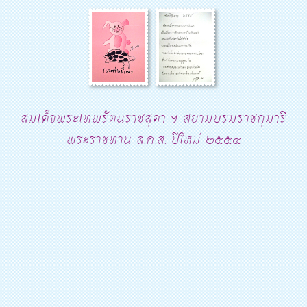
สมเด็จพระเทพรัตนราชสุดา ฯ สยามบรมราชกุมารี
พระราชทาน ส.ค.ส. ปีใหม่ ๒๕๕๔