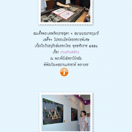
สมเด็จพระเทพรัตนราชสุดา ฯ สยามบรมราชกุมารี
เสด็จฯ ไปทรงเปิดนิทรรศการพิเศษ
เนื่องในวันอนุรักษ์มรดกไทย พุทธศักราช ๒๕๕๔
เรื่อง
งานช่างหลวง
ณ พระที่นั่งอิศราวินิจฉัย
พิพิธภัณฑสถานแห่งชาติ พระนคร