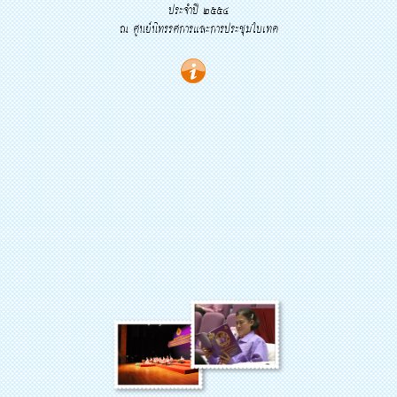
ประจำปี ๒๕๕๔
ณ ศูนย์นิทรรศการและการประชุมไบเทค