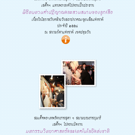
เสด็จฯ แทนพระองค์ไปทรงเป็นประธาน
พิธีทบทวนคำปฏิญาณและสวนสนามของลูกเสือ
เนื่องในโอกาสวันคล้ายวันสถาปนาคณะลูกเสือแห่งชาติ
ประจำปี ๒๕๕๔
ณ สนามกีฬาแห่งชาติ เขตปทุมวัน
สมเด็จพระเทพรัตนราชสุดา ฯ สยามบรมราชกุมารี
เสด็จฯ ไปทรงเปิดงาน
มหกรรมวิทยาศาสตร์และเทคโนโลยีแห่งชาติ