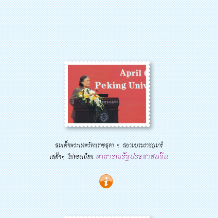
สมเด็จพระเทพรัตนราชสุดา ฯ สยามบรมราชกุมารี
สาธารณรัฐประชาชนจีน
เสด็จฯ ไปทรงเยือน