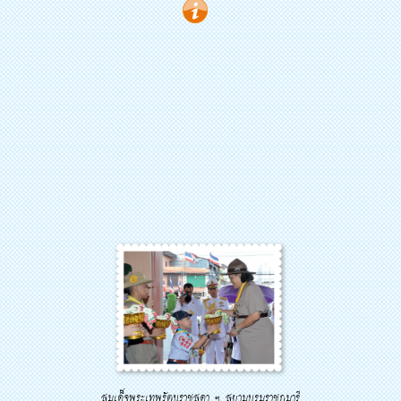
สมเด็จพระเทพรัตนราชสุดา ฯ สยามบรมราชกุมารี